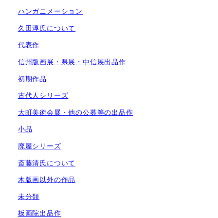
ハンガニメーション
久田淳氏について
代表作
信州版画展・県展・中信展出品作
初期作品
古代人シリーズ
大町美術会展・他の公募等の出品作
小品
廃屋シリーズ
斎藤清氏について
木版画以外の作品
未分類
板画院出品作