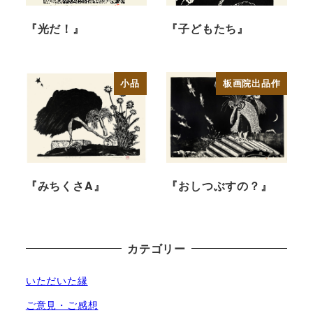
『光だ！』
『子どもたち』
小品
板画院出品作
『みちくさA』
『おしつぶすの？』
カテゴリー
いただいた縁
ご意見・ご感想