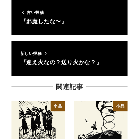
古い投稿
『邪魔したな〜』
新しい投稿
『迎え火なの？送り火かな？』
関連記事
小品
小品