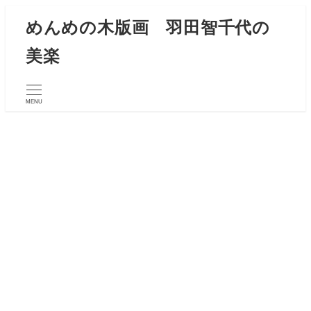
メ
めんめの木版画 羽田智千代の
イ
美楽
ン
コ
ン
MENU
テ
ン
ツ
へ
移
動