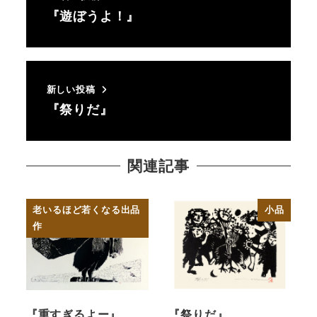
『遊ぼうよ！』
新しい投稿
『祭りだ』
関連記事
老いるほど若くなる出品
小品
作
『重すぎるよー』
『祭りだ』