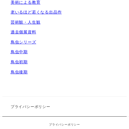
美術による教育
老いるほど若くなる出品作
芸術観・人生観
過去個展資料
鳥虫シリーズ
鳥虫中期
鳥虫初期
鳥虫後期
プライバシーポリシー
copyright 2026 Tomonori Hata
プライバシーポリシー