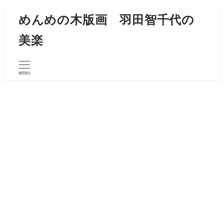
メ
めんめの木版画 羽田智千代の
イ
美楽
ン
コ
ン
MENU
テ
ン
ツ
へ
移
動