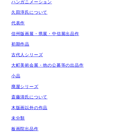
ハンガニメーション
久田淳氏について
代表作
信州版画展・県展・中信展出品作
初期作品
古代人シリーズ
大町美術会展・他の公募等の出品作
小品
廃屋シリーズ
斎藤清氏について
木版画以外の作品
未分類
板画院出品作