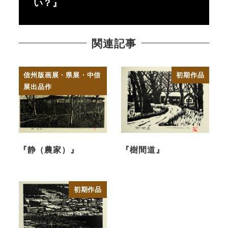
い？』
関連記事
信州版画展・県展・中信
初期作品
展出品作
『静（農家）』
『樹間道』
初期作品