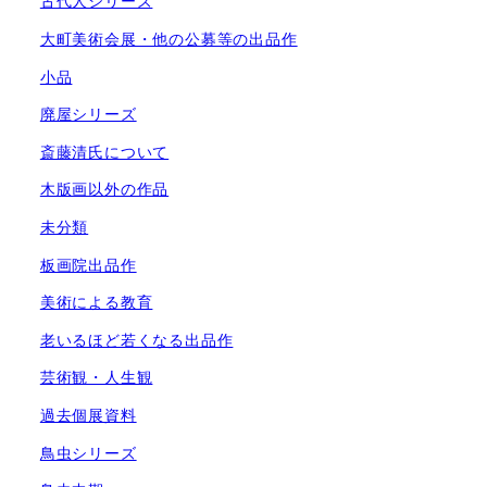
古代人シリーズ
大町美術会展・他の公募等の出品作
小品
廃屋シリーズ
斎藤清氏について
木版画以外の作品
未分類
板画院出品作
美術による教育
老いるほど若くなる出品作
芸術観・人生観
過去個展資料
鳥虫シリーズ