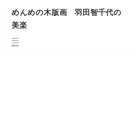
メ
めんめの木版画 羽田智千代の
イ
美楽
ン
コ
ン
MENU
テ
ン
ツ
へ
移
動