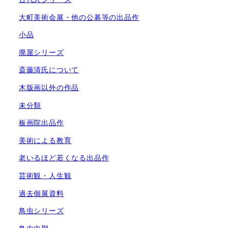
大町美術会展・他の公募等の出品作
小品
廃屋シリーズ
斎藤清氏について
木版画以外の作品
未分類
板画院出品作
美術による教育
老いるほど若くなる出品作
芸術観・人生観
過去個展資料
鳥虫シリーズ
鳥虫中期