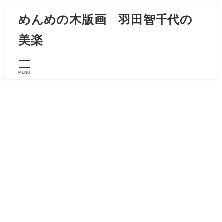
メ
めんめの木版画 羽田智千代の
イ
美楽
ン
コ
ン
MENU
テ
ン
ツ
へ
移
動