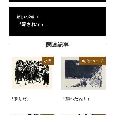
新しい投稿
『流されて』
関連記事
小品
鳥虫シリーズ
『祭りだ』
『翔べたね！』