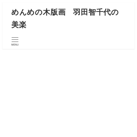
メ
めんめの木版画 羽田智千代の
イ
美楽
ン
コ
ン
MENU
テ
ン
ツ
へ
移
動