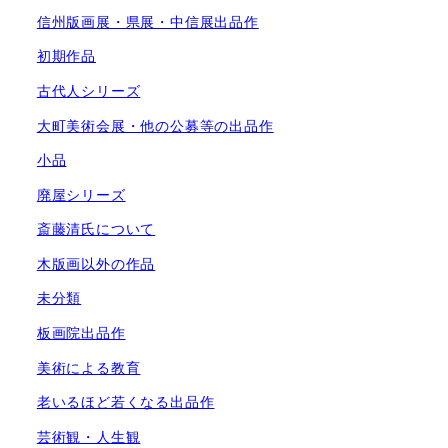
信州版画展・県展・中信展出品作
初期作品
古代人シリーズ
大町美術会展・他の公募等の出品作
小品
廃屋シリーズ
斎藤清氏について
木版画以外の作品
未分類
板画院出品作
美術による教育
老いるほど若くなる出品作
芸術観・人生観