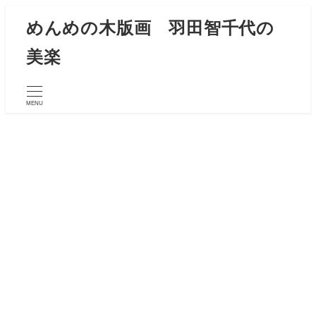
メ
めんめの木版画 羽田智千代の
イ
美楽
ン
コ
ン
MENU
テ
ン
ツ
へ
移
動