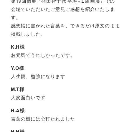
第19回個展『羽田智千代 卒寿+１版画展』での
会場でいただいたご意見ご感想を紹介いたしま
す。
感想帳に書かれた言葉を、できるだけ原文のまま
掲載しました。
K.H様
お元気でうれしかったです。
Y.O様
人生観、勉強になります
M.T様
大変面白いです
H.A様
言葉の樹には心打たれました
H.H様