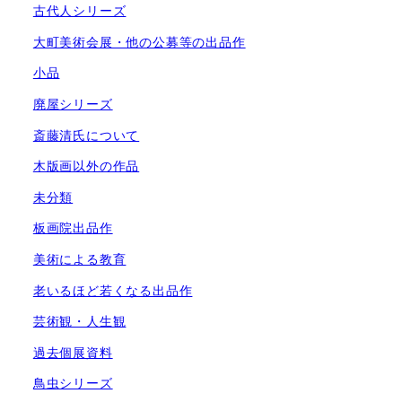
古代人シリーズ
大町美術会展・他の公募等の出品作
小品
廃屋シリーズ
斎藤清氏について
木版画以外の作品
未分類
板画院出品作
美術による教育
老いるほど若くなる出品作
芸術観・人生観
過去個展資料
鳥虫シリーズ